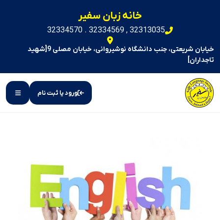
خانه زبان سفیر
32313035 , 32334569 . 32334570
خیابان شریعتی، جنب دانشگاه نوشیروانی، خیابان مصلی 9[شهید
تاجداران]
ورود یا ثبت نام