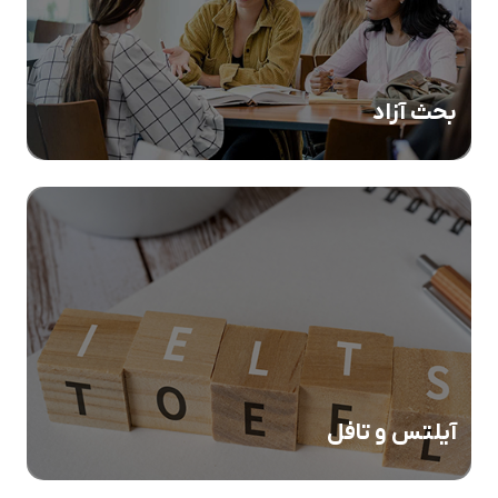
بحث آزاد
آیلتس و تافل