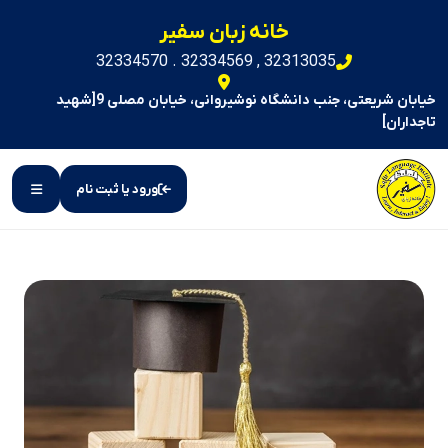
خانه زبان سفیر
32313035 , 32334569 . 32334570
خیابان شریعتی، جنب دانشگاه نوشیروانی، خیابان مصلی 9[شهید
تاجداران]
ورود یا ثبت نام