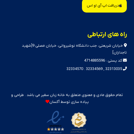
دریافت اپ آی او اس
راه های ارتباطی
خیابان شریعتی، جنب دانشگاه نوشیروانی، خیابان مصلی 9[شهید
تاجداران]
کد پستی : 4714885596
32313035 , 32334569 . 32334570
تمام حقوق مادی و معنوی متعلق به خانه زبان سفیر می باشد . طراحی و
پیاده سازی توسط
آکسان