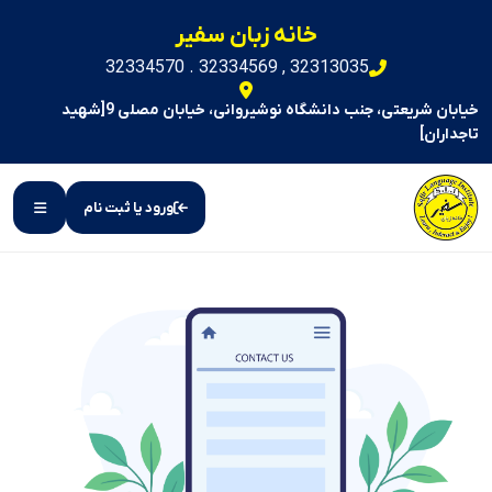
خانه زبان سفیر
32313035 , 32334569 . 32334570
خیابان شریعتی، جنب دانشگاه نوشیروانی، خیابان مصلی 9[شهید
تاجداران]
ورود یا ثبت نام