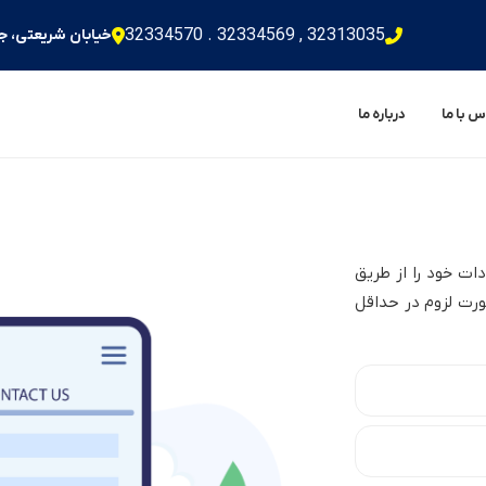
32313035 , 32334569 . 32334570
خیابان شریعتی، جنب دا
 با ما
درباره ما
ات خود را از طریق
صورت لزوم در حداقل